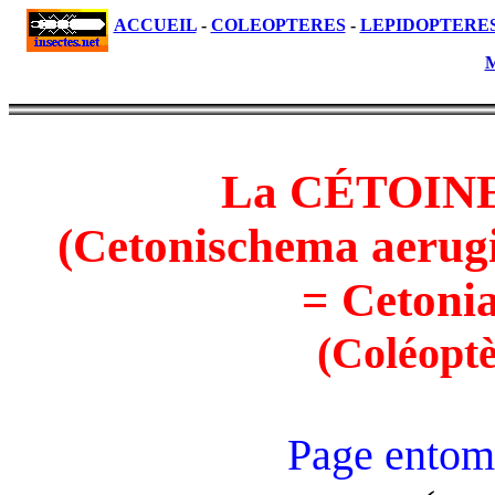
ACCUEIL
-
COLEOPTERES
-
LEPIDOPTERE
M
La CÉTOIN
(Cetonischema aerugi
= Cetonia
(Coléoptè
Page entom